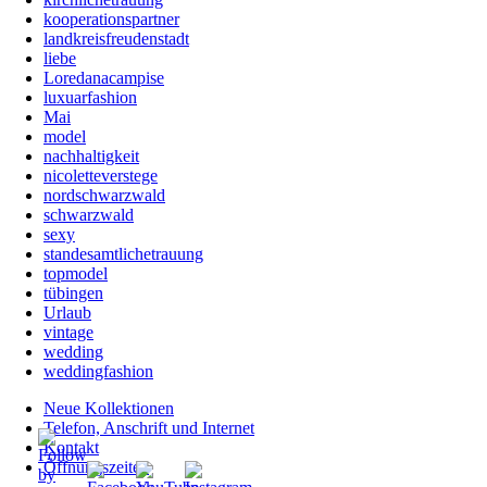
kooperationspartner
landkreisfreudenstadt
liebe
Loredanacampise
luxuarfashion
Mai
model
nachhaltigkeit
nicoletteverstege
nordschwarzwald
schwarzwald
sexy
standesamtlichetrauung
topmodel
tübingen
Urlaub
vintage
wedding
weddingfashion
Neue Kollektionen
Telefon, Anschrift und Internet
Kontakt
Öffnungszeiten