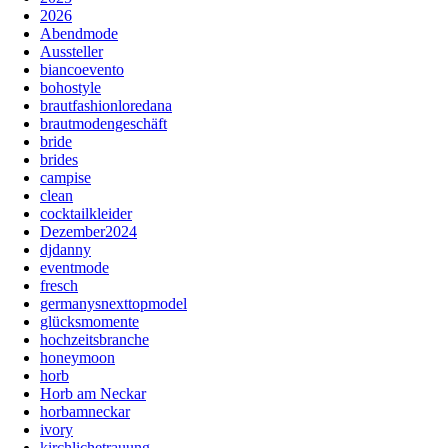
2026
Abendmode
Aussteller
biancoevento
bohostyle
brautfashionloredana
brautmodengeschäft
bride
brides
campise
clean
cocktailkleider
Dezember2024
djdanny
eventmode
fresch
germanysnexttopmodel
glücksmomente
hochzeitsbranche
honeymoon
horb
Horb am Neckar
horbamneckar
ivory
kirchlichetrauung