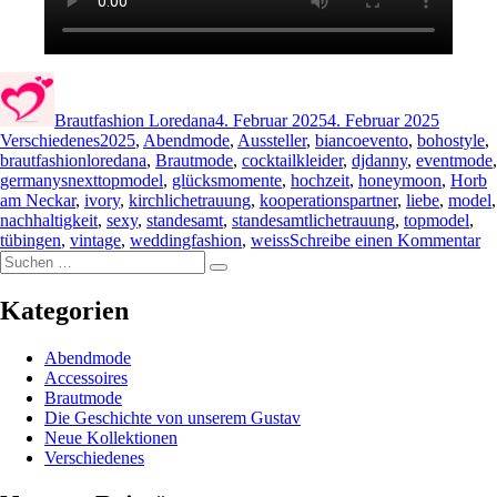
Autor
Veröffentlicht
Kategor
am
Brautfashion Loredana
4. Februar 2025
4. Februar 2025
Schlagwörter
Verschiedenes
2025
,
Abendmode
,
Aussteller
,
biancoevento
,
bohostyle
,
brautfashionloredana
,
Brautmode
,
cocktailkleider
,
djdanny
,
eventmode
,
germanysnexttopmodel
,
glücksmomente
,
hochzeit
,
honeymoon
,
Horb
am Neckar
,
ivory
,
kirchlichetrauung
,
kooperationspartner
,
liebe
,
model
,
nachhaltigkeit
,
sexy
,
standesamt
,
standesamtlichetrauung
,
topmodel
,
zu
tübingen
,
vintage
,
weddingfashion
,
weiss
Schreibe einen Kommentar
Suchen
Rü
Suchen
nach:
Ho
D
Kategorien
&
Ic
Abendmode
Tü
Accessoires
im
Brautmode
Ja
Die Geschichte von unserem Gustav
20
Neue Kollektionen
Verschiedenes