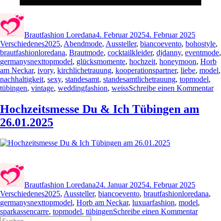
Autor
Veröffentlicht
Kategor
am
Brautfashion Loredana
4. Februar 2025
4. Februar 2025
Schlagwörter
Verschiedenes
2025
,
Abendmode
,
Aussteller
,
biancoevento
,
bohostyle
,
brautfashionloredana
,
Brautmode
,
cocktailkleider
,
djdanny
,
eventmode
,
germanysnexttopmodel
,
glücksmomente
,
hochzeit
,
honeymoon
,
Horb
am Neckar
,
ivory
,
kirchlichetrauung
,
kooperationspartner
,
liebe
,
model
,
nachhaltigkeit
,
sexy
,
standesamt
,
standesamtlichetrauung
,
topmodel
,
zu
tübingen
,
vintage
,
weddingfashion
,
weiss
Schreibe einen Kommentar
Rü
Ho
Hochzeitsmesse Du & Ich Tübingen am
D
26.01.2025
&
Ic
Tü
im
Ja
Autor
Veröffentlicht
Kategor
20
am
Brautfashion Loredana
24. Januar 2025
4. Februar 2025
Schlagwörter
Verschiedenes
2025
,
Aussteller
,
biancoevento
,
brautfashionloredana
,
germanysnexttopmodel
,
Horb am Neckar
,
luxuarfashion
,
model
,
zu
sparkassencarre
,
topmodel
,
tübingen
Schreibe einen Kommentar
Suchen
Hochze