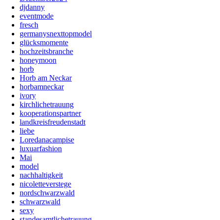
djdanny
eventmode
fresch
germanysnexttopmodel
glücksmomente
hochzeitsbranche
honeymoon
horb
Horb am Neckar
horbamneckar
ivory
kirchlichetrauung
kooperationspartner
landkreisfreudenstadt
liebe
Loredanacampise
luxuarfashion
Mai
model
nachhaltigkeit
nicoletteverstege
nordschwarzwald
schwarzwald
sexy
standesamtlichetrauung