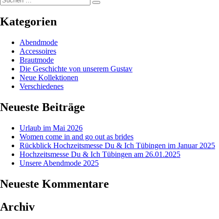
Suchen
nach:
Du
&
Kategorien
Ich
Tübing
Abendmode
am
Accessoires
26.01.
Brautmode
Die Geschichte von unserem Gustav
Neue Kollektionen
Verschiedenes
Neueste Beiträge
Urlaub im Mai 2026
Women come in and go out as brides
Rückblick Hochzeitsmesse Du & Ich Tübingen im Januar 2025
Hochzeitsmesse Du & Ich Tübingen am 26.01.2025
Unsere Abendmode 2025
Neueste Kommentare
Archiv