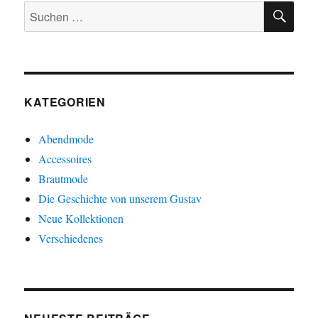
SU
Ich
Suchen
Tübingen
nach:
im
Januar
2025
KATEGORIEN
Abendmode
Accessoires
Brautmode
Die Geschichte von unserem Gustav
Neue Kollektionen
Verschiedenes