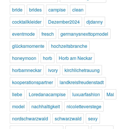
bride
brides
campise
clean
cocktailkleider
Dezember2024
djdanny
eventmode
fresch
germanysnexttopmodel
glücksmomente
hochzeitsbranche
honeymoon
horb
Horb am Neckar
horbamneckar
ivory
kirchlichetrauung
kooperationspartner
landkreisfreudenstadt
liebe
Loredanacampise
luxuarfashion
Mai
model
nachhaltigkeit
nicoletteverstege
nordschwarzwald
schwarzwald
sexy