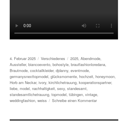
Veröffentlicht
Kategorien
Schlagwörter
4. Februar 2025
Verschiedenes
2025
,
Abendmode
,
am
Aussteller
,
biancoevento
,
bohostyle
,
brautfashionloredana
,
Brautmode
,
cocktailkleider
,
djdanny
,
eventmode
,
germanysnexttopmodel
,
glücksmomente
,
hochzeit
,
honeymoon
,
Horb am Neckar
,
ivory
,
kirchlichetrauung
,
kooperationspartner
,
liebe
,
model
,
nachhaltigkeit
,
sexy
,
standesamt
,
standesamtlichetrauung
,
topmodel
,
tübingen
,
vintage
,
zu
weddingfashion
,
weiss
Schreibe einen Kommentar
Rückblick
Hochzeitsmesse
Du
&