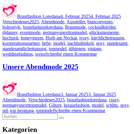
Autor
Veröffentlicht
Katego
am
Brautfashion Loredana
4. Februar 2025
4. Februar 2025
Schlagwörter
Verschiedenes
2025
,
Abendmode
,
Aussteller
,
biancoevento
,
bohostyle
,
brautfashionloredana
,
Brautmode
,
cocktailkleider
,
djdanny
,
eventmode
,
germanysnexttopmodel
,
glücksmomente
,
hochzeit
,
honeymoon
,
Horb am Neckar
,
ivory
,
kirchlichetrauung
,
kooperationspartner
,
liebe
,
model
,
nachhaltigkeit
,
sexy
,
standesamt
,
standesamtlichetrauung
,
topmodel
,
tübingen
,
vintage
,
zu
weddingfashion
,
weiss
Schreibe einen Kommentar
Rückblick
Hochzeitsmesse
Unsere Abendmode 2025
Du
&
Ich
Autor
Veröffentlicht
Kategori
Tübingen
am
im
Brautfashion Loredana
3. Januar 2025
3. Januar 2025
Januar
Schlagwörter
Abendmode
,
Verschiedenes
2025
,
brautfashionloredana
,
crazy
,
2025
germanysnexttopmodel
,
Glitzer
,
luxuarfashion
,
model
,
schlitz
,
sexy
,
zu
stil
,
top beratung
,
topmodel
Schreibe einen Kommentar
Suchen
Unsere
Suchen
nach:
Abendmode
2025
Kategorien