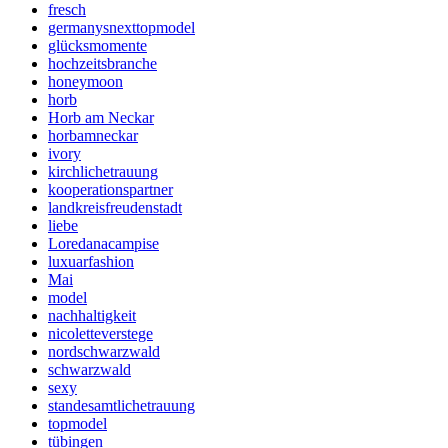
fresch
germanysnexttopmodel
glücksmomente
hochzeitsbranche
honeymoon
horb
Horb am Neckar
horbamneckar
ivory
kirchlichetrauung
kooperationspartner
landkreisfreudenstadt
liebe
Loredanacampise
luxuarfashion
Mai
model
nachhaltigkeit
nicoletteverstege
nordschwarzwald
schwarzwald
sexy
standesamtlichetrauung
topmodel
tübingen