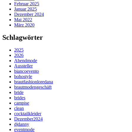
Februar 2025
Januar 2025
Dezember 2024
Mai 2022
März 2020
Schlagwörter
2025
2026
Abendmode
Aussteller
biancoevento
bohostyle
brautfashionloredana
brautmodengeschäft
bride
brides
campise
clean
cocktailkleider
Dezember2024
djdanny
eventmode