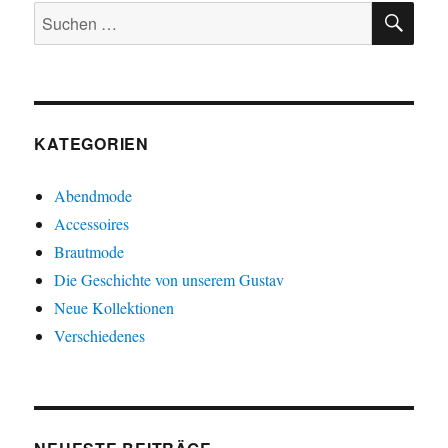
SU
Ich
Suchen
Tübingen
nach:
im
Januar
2025
KATEGORIEN
Abendmode
Accessoires
Brautmode
Die Geschichte von unserem Gustav
Neue Kollektionen
Verschiedenes