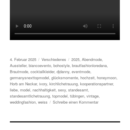
Veröffentlicht
Kategorien
Schlagwörter
4. Februar 2025
Verschiedenes
2025
,
Abendmode
,
am
Aussteller
,
biancoevento
,
bohostyle
,
brautfashionloredana
,
Brautmode
,
cocktailkleider
,
djdanny
,
eventmode
,
germanysnexttopmodel
,
glücksmomente
,
hochzeit
,
honeymoon
,
Horb am Neckar
,
ivory
,
kirchlichetrauung
,
kooperationspartner
,
liebe
,
model
,
nachhaltigkeit
,
sexy
,
standesamt
,
standesamtlichetrauung
,
topmodel
,
tübingen
,
vintage
,
zu
weddingfashion
,
weiss
Schreibe einen Kommentar
Rückblick
Hochzeitsmesse
Du
&