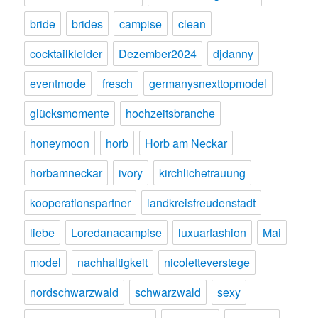
bride
brides
campise
clean
cocktailkleider
Dezember2024
djdanny
eventmode
fresch
germanysnexttopmodel
glücksmomente
hochzeitsbranche
honeymoon
horb
Horb am Neckar
horbamneckar
ivory
kirchlichetrauung
kooperationspartner
landkreisfreudenstadt
liebe
Loredanacampise
luxuarfashion
Mai
model
nachhaltigkeit
nicoletteverstege
nordschwarzwald
schwarzwald
sexy